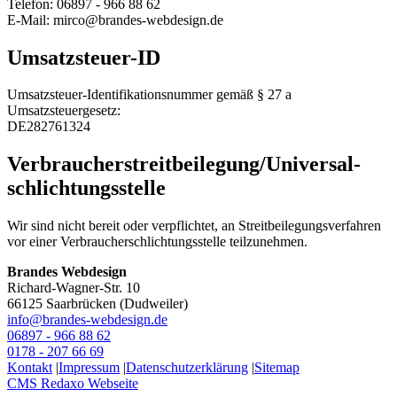
Telefon: 06897 - 966 88 62
E-Mail: mirco@brandes-webdesign.de
Umsatzsteuer-ID
Umsatzsteuer-Identifikationsnummer gemäß § 27 a
Umsatzsteuergesetz:
DE282761324
Verbraucher­streit­beilegung/Universal­
schlichtungs­stelle
Wir sind nicht bereit oder verpflichtet, an Streitbeilegungsverfahren
vor einer Verbraucherschlichtungsstelle teilzunehmen.
Brandes Webdesign
Richard-Wagner-Str. 10
66125 Saarbrücken (Dudweiler)
info@brandes-webdesign.de
06897 - 966 88 62
0178 - 207 66 69
Kontakt
|
Impressum
|
Datenschutzerklärung
|
Sitemap
CMS Redaxo Webseite